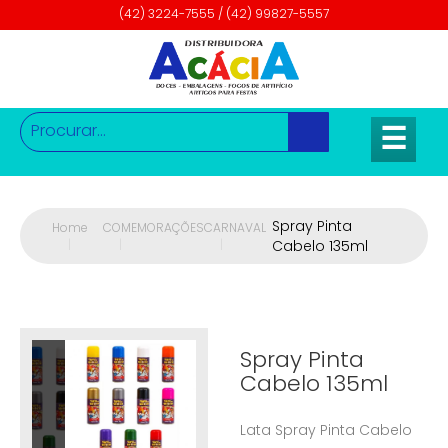
(42) 3224-7555 / (42) 99827-5557
☰
Spray Pinta
Home
COMEMORAÇÕES
CARNAVAL
|
|
|
Cabelo 135ml
Spray Pinta
Cabelo 135ml
Lata Spray Pinta Cabelo