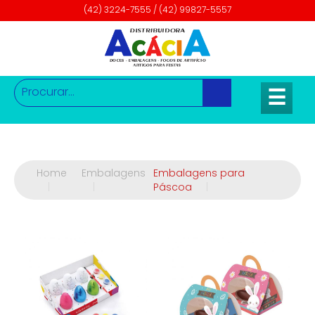
(42) 3224-7555 / (42) 99827-5557
☰
Home
Embalagens
Embalagens para
|
|
Páscoa
|