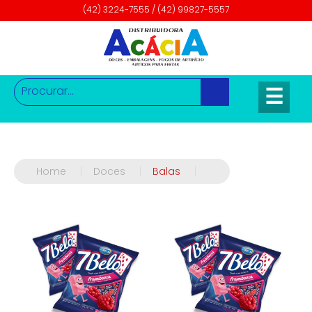
(42) 3224-7555 / (42) 99827-5557
☰
Home
|
Doces
|
Balas
|