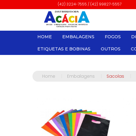
(42) 3224-7555 / (42) 99827-5557
HOME
EMBALAGENS
FOGOS
D
ETIQUETAS E BOBINAS
OUTROS
C
Home
|
Embalagens
|
Sacolas
|