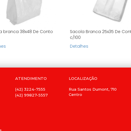
a branca 38x48 De Conto
Sacola Branca 25x35 De Con
c/100
hes
Detalhes
ATENDIMENTO
LOCALIZAÇÃO
(42) 3224-7555
Rua Santos Dumont, 710
Centro
(42) 99827-5557
s
s