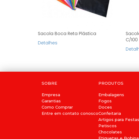
Sacola Boca Reta Plástica
Sacol
C/100
Detalhes
Detal
SOBRE
PRODUTOS
Empresa
Embalagens
Garantias
Fogos
Como Comprar
Doces
Entre em contato conosco
Confeitaria
Artigos para Festa
Petiscos
Chocolates
Etiquetas e Bobina