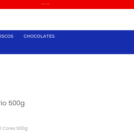
-- --
ISCOS
CHOCOLATES
io 500g
il Cores 500g