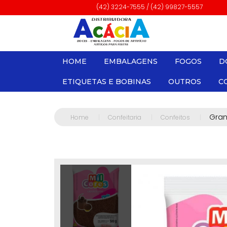
(42) 3224-7555 / (42) 99827-5557
HOME
EMBALAGENS
FOGOS
D
ETIQUETAS E BOBINAS
OUTROS
C
Gran
Home
|
Confeitaria
|
Confeitos
|