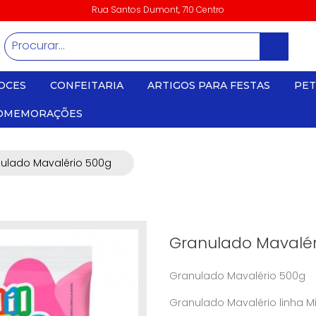
Rua Santos Dumont, 710 Centro
OCES
CONFEITARIA
ARTIGOS PARA FESTAS
PET
OMEMORAÇÕES
ulado Mavalério 500g
Granulado Mavalér
Granulado Mavalério 500g
Granulado Mavalério linha M