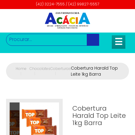
(42) 3224-7555 / (42) 99827-5557
☰
Cobertura Harald Top
Home
Chocolates
Coberturas
|
|
|
Leite 1kg Barra
Cobertura
Harald Top Leite
1kg Barra